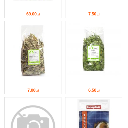
69
.00
7
.50
zł
zł
7
.00
6
.50
zł
zł