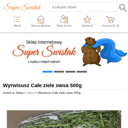
Menu
Strona główna
Moje konto
Ulubione
Koszyk (
0
zł)
Wyrwisusz Całe ziele owsa 500g
Jesteś w: Sklep »
Siano
» Wyrwisusz Całe ziele owsa 500g