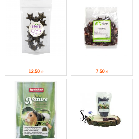
12
.50
7
.50
zł
zł