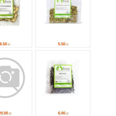
6
.50
5
.50
zł
zł
20
.00
6
.00
zł
zł