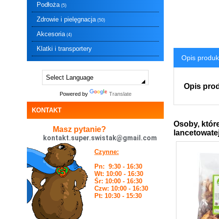
Podłoża
(5)
Zdrowie i pielęgnacja
(50)
Akcesoria
(4)
Klatki i transportery
Opis produk
Opis prod
Powered by
Translate
KONTAKT
Osoby, któr
Masz pytanie?
lancetowatej
kontakt.super.swistak@gmail.com
Czynne:
Pn: 9:30 - 16:30
Wt: 10:00 - 16:30
Śr: 10:00 - 16:30
Czw: 10:00 - 16:30
Pt: 10:30 - 15:30