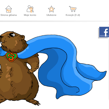
Strona główna
Moje konto
Ulubione
Koszyk (
0
zł)