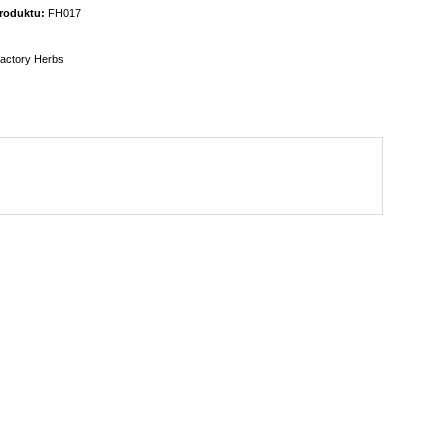
roduktu:
FH017
actory Herbs