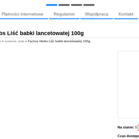
Płatności internetowe
Regulamin
Współpraca
Kontakt
bs Liść babki lancetowatej 100g
a
»
suszone zioła
» Factory Herbs Liść babki lancetowatej 100g
Na stanie:
0
Czas dostęp