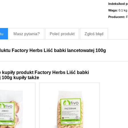
Indeks/kod p
Waga:
0.1 kg
Producent:
F
tu
Masz pytania?
Poleć produkt
Zgłoś błąd
uktu Factory Herbs Liść babki lancetowatej 100g
e kupiły produkt Factory Herbs Liść babki
 100g kupiły także