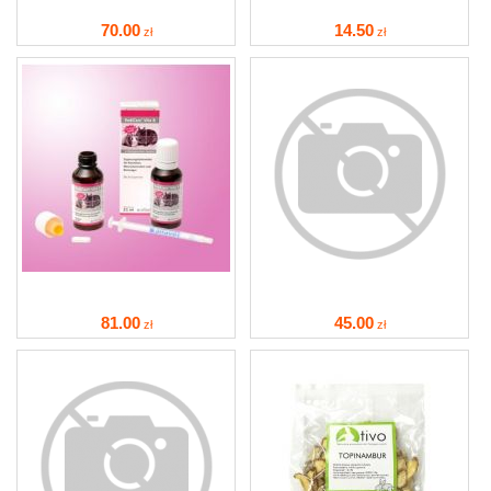
70
.00
14
.50
zł
zł
81
.00
45
.00
zł
zł