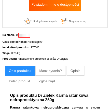
Powiadom mnie o dostępności
Dodaj do ulubionych
Negocjuj cenę
Na stanie:
0
Czas dostępności:
Niedostępny
Indeks/kod produktu:
DZ006
Waga:
0.25 kg
Producent:
Ambulatorium drobnych ssaków Dr Ziętek
Opis produktu
Masz pytania?
Opinie
Poleć produkt
Zgłoś błąd
Opis produktu Dr Ziętek Karma ratunkowa
nefroprotektyczna 250g
Karma ratunkowa nefroprotektyczna
zawiera w swoim