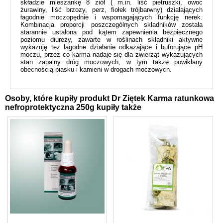
składzie mieszankę 8 ziół ( m.in. liść pietruszki, owoc
żurawiny, liść brzozy, perz, fiołek trójbarwny) działających
łagodnie moczopędnie i wspomagających funkcję nerek.
Kombinacja proporcji poszczególnych składników została
starannie ustalona pod kątem zapewnienia bezpiecznego
poziomu diurezy, zawarte w roślinach składniki aktywne
wykazuję też łagodne działanie odkażające i buforujące pH
moczu, przez co karma nadaje się dla zwierząt wykazujących
stan zapalny dróg moczowych, w tym także powikłany
obecnością piasku i kamieni w drogach moczowych.
Osoby, które kupiły produkt Dr Ziętek Karma ratunkowa
nefroprotektyczna 250g kupiły także