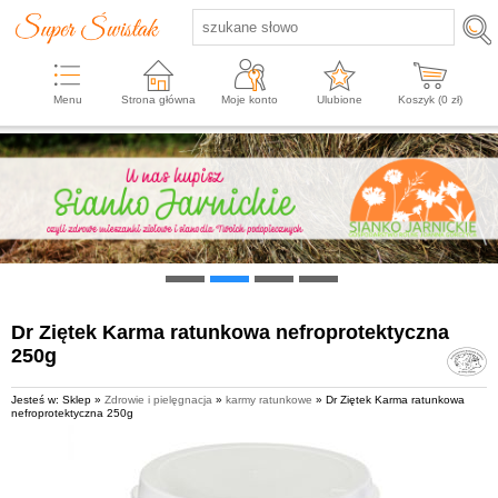
Menu
Strona główna
Moje konto
Ulubione
Koszyk (
0
zł)
Dr Ziętek Karma ratunkowa nefroprotektyczna
250g
Jesteś w: Sklep »
Zdrowie i pielęgnacja
»
karmy ratunkowe
» Dr Ziętek Karma ratunkowa
nefroprotektyczna 250g